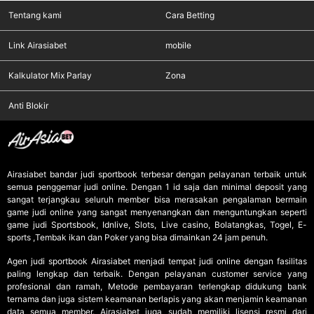
Tentang kami
Cara Betting
Link Airasiabet
mobile
Kalkulator Mix Parlay
Zona
Anti Blokir
Airasiabet
bandar judi sportbook terbesar dengan pelayanan terbaik untuk
semua penggemar judi online. Dengan 1 id saja dan minimal deposit yang
sangat terjangkau seluruh member bisa merasakan pengalaman bermain
game judi online yang sangat menyenangkan dan menguntungkan seperti
game judi Sportsbook, Idnlive, Slots, Live casino, Bolatangkas, Togel, E-
sports ,Tembak ikan dan Poker yang bisa dimainkan 24 jam penuh.
Agen judi sportbook
Airasiabet menjadi tempat judi online dengan fasilitas
paling lengkap dan terbaik. Dengan pelayanan customer service yang
profesional dan ramah, Metode pembayaran terlengkap didukung bank
ternama dan juga sistem keamanan berlapis yang akan menjamin keamanan
data semua member. Airasiabet juga sudah memiliki lisensi resmi dari