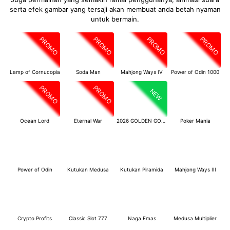
serta efek gambar yang tersaji akan membuat anda betah nyaman
untuk bermain.
PROMO
PROMO
PROMO
PROMO
Lamp of Cornucopia
Soda Man
Mahjong Ways IV
Power of Odin 1000
PROMO
PROMO
NEW
Ocean Lord
Eternal War
2026 GOLDEN GOAL RUSH
Poker Mania
Power of Odin
Kutukan Medusa
Kutukan Piramida
Mahjong Ways III
Crypto Profits
Classic Slot 777
Naga Emas
Medusa Multiplier